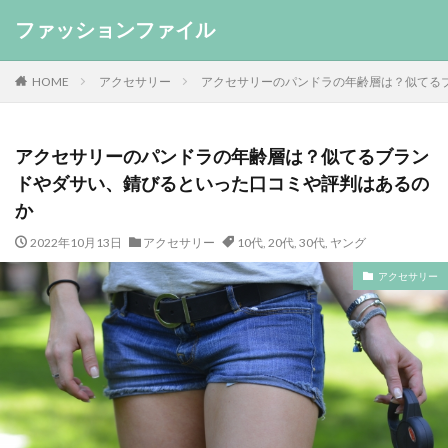
ファッションファイル
HOME
アクセサリー
アクセサリーのパンドラの年齢層は？似てる
アクセサリーのパンドラの年齢層は？似てるブラン
ドやダサい、錆びるといった口コミや評判はあるの
か
2022年10月13日
アクセサリー
10代
,
20代
,
30代
,
ヤング
アクセサリー