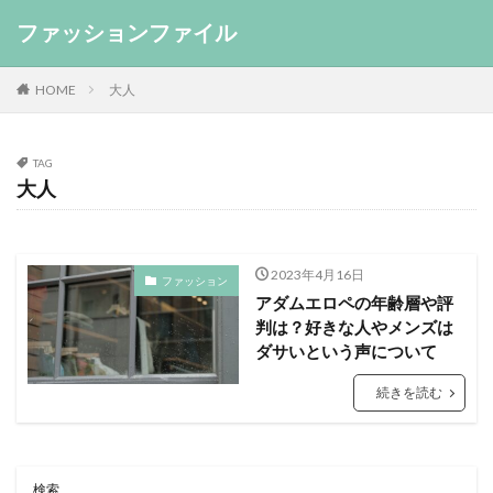
ファッションファイル
HOME
大人
TAG
大人
2023年4月16日
ファッション
アダムエロペの年齢層や評
判は？好きな人やメンズは
ダサいという声について
続きを読む
検索